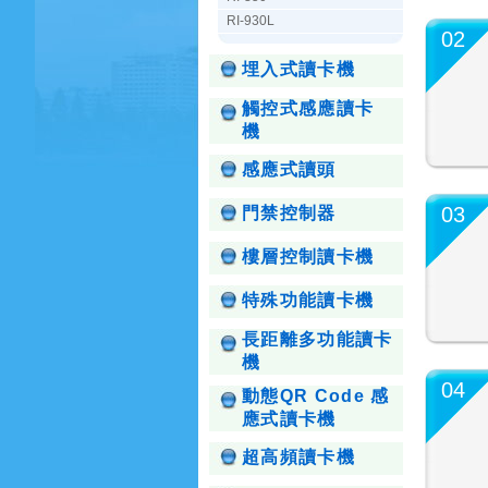
RI-930L
02
埋入式讀卡機
觸控式感應讀卡
機
感應式讀頭
03
門禁控制器
樓層控制讀卡機
特殊功能讀卡機
長距離多功能讀卡
機
04
動態QR Code 感
應式讀卡機
超高頻讀卡機