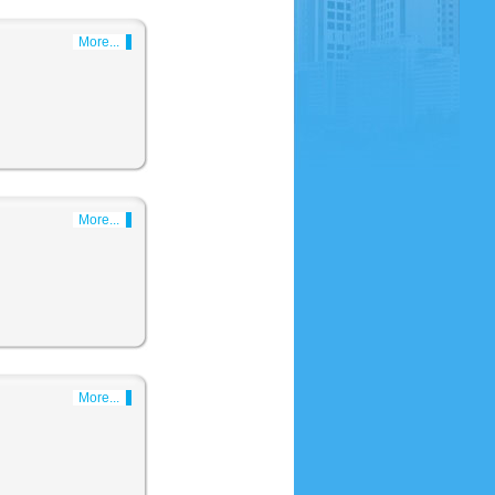
More...
More...
More...