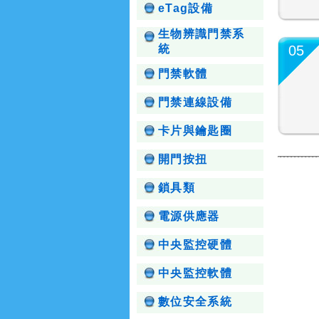
eTag設備
生物辨識門禁系
統
05
門禁軟體
門禁連線設備
卡片與鑰匙圈
開門按扭
鎖具類
電源供應器
中央監控硬體
中央監控軟體
數位安全系統