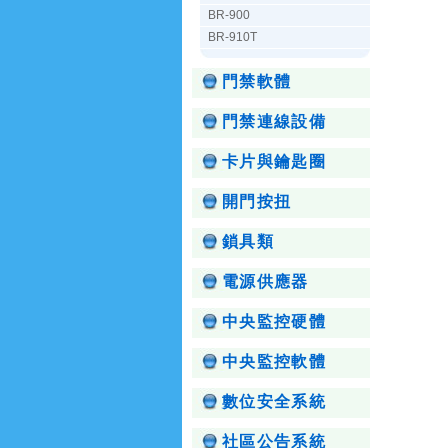
BR-900
BR-910T
門禁軟體
門禁連線設備
卡片與鑰匙圈
開門按扭
鎖具類
電源供應器
中央監控硬體
中央監控軟體
數位安全系統
社區公告系統