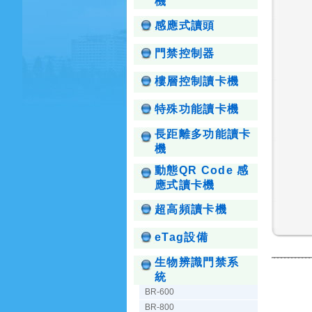
機
感應式讀頭
門禁控制器
樓層控制讀卡機
特殊功能讀卡機
長距離多功能讀卡
機
動態QR Code 感
應式讀卡機
超高頻讀卡機
eTag設備
生物辨識門禁系
統
BR-600
BR-800