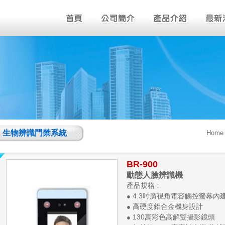
生物辨識門禁系統
Home
BR-900
動態人臉辨識機
產品規格
：
4.3吋廣視角電容觸控螢幕內
●
高硬度鋁合金機身設計
●
130萬彩色高解雙攝影鏡頭
●