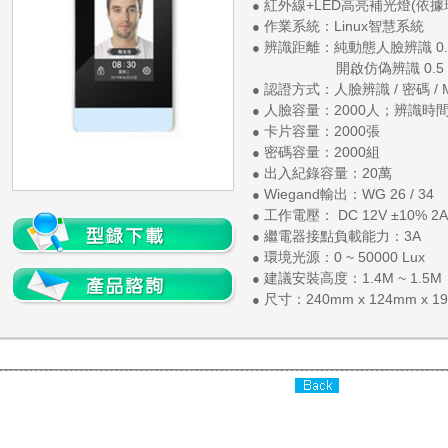
紅外線+LED高亮補光燈(依
●
作業系統：Linux智慧系統
●
辨識距離：純動態人臉辨識 0.5 
●
開啟仿偽辨識 0.5 ~
認證方式：人臉辨識 / 密碼 / Mi
●
人臉容量：2000人；辨識時間：
●
卡片容量：2000張
●
密碼容量：2000組
●
出入紀錄容量：20萬
●
Wiegand輸出：WG 26 / 34
●
工作電壓： DC 12V ±10% 2A
●
繼電器接點負載能力：3A
●
環境光源：0 ~ 50000 Lux
●
建議安裝高度：1.4M ~ 1.5M
●
尺寸：240mm x 124mm x 1
●