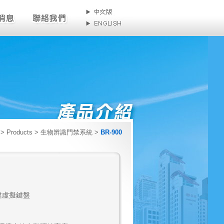
> Products > 生物辨識門禁系統 >
BR-900
建虛擬鍵盤