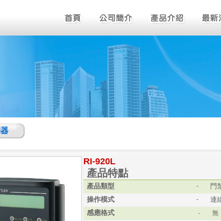
制器
RI-920L
產品特點
產品類型
門
-
操作模式
連
-
感應格式
-
無