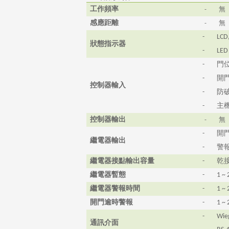
工作頻率
-
無
感應距離
-
無
-
LCD
狀態指示
器
-
LED
門
-
開
-
控制器輸入
防
-
主
-
控制器輸出
-
無
開
-
繼電器輸出
警
-
繼電器接點輸出容量
乾
-
繼電器暫態
-
1 ~ 
繼電器警報時間
-
1 ~ 
開門逾時警報
-
1 ~ 
-
Wie
通訊介面