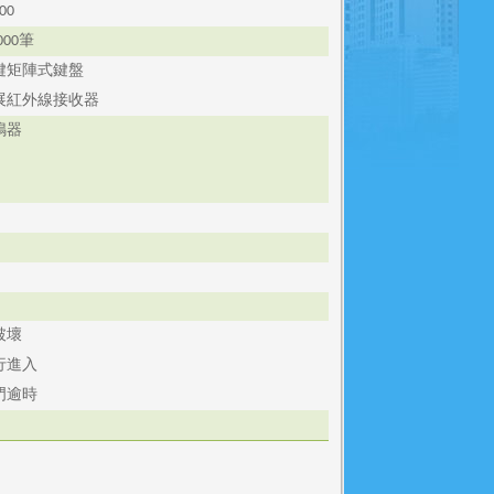
00
筆
000
鍵矩陣式鍵盤
展紅外線接收器
鳴器
D
D
破壞
行進入
門逾時