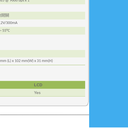
485 @ 9600 bps x 1
動開關
12V/300mA
 ~ 55°C
 mm (
L
) x 102 mm(
W
) x 31 mm(
H
)
LCD
Yes