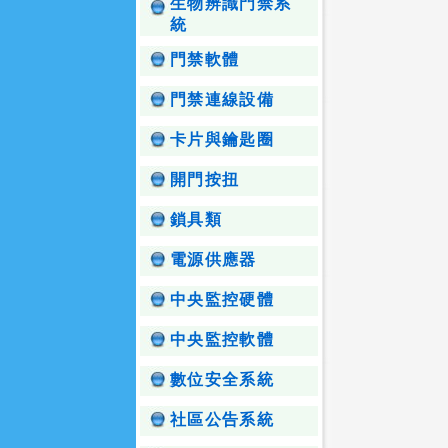
生物辨識門禁系
統
門禁軟體
門禁連線設備
卡片與鑰匙圈
開門按扭
鎖具類
電源供應器
中央監控硬體
中央監控軟體
數位安全系統
社區公告系統