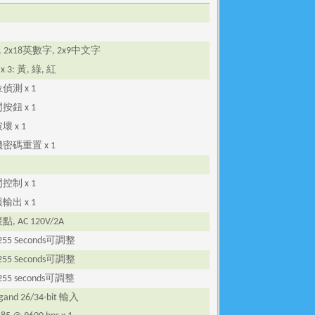
英數字
中文字
, 2x18
, 2x9
黃
綠
紅
 x 3:
,
,
位偵測
x 1
門按鈕
x 1
破壞
x 1
機密碼重置
x 1
門控制
x 1
報輸出
x 1
接點
, AC 120V/2A
可調整
255 Seconds
可調整
255 Seconds
可調整
255 seconds
輸入
gand 26/34-bit