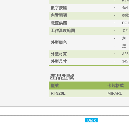
-
RS-
數字按鍵
-
4x4
內置開關
微
-
電源供應
-
DC 
工作溫度範圍
０
-
°
灰
-
外型顏色
黑
-
外型材質
-
ABS
外型尺寸
-
145
產品型號
型號
卡片格式
RI-920L
MIFARE