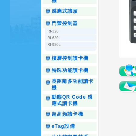
機
感應式讀頭
門禁控制器
RI-320
RI-630L
RI-920L
樓層控制讀卡機
特殊功能讀卡機
長距離多功能讀卡
機
動態QR Code 感
應式讀卡機
超高頻讀卡機
eTag設備