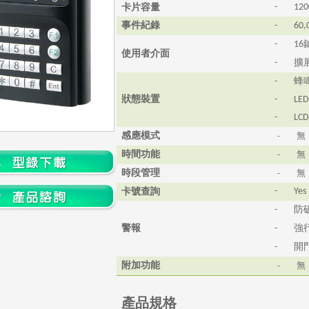
卡片容量
-
120
事件紀錄
-
60,
-
16
使用者介面
擴
-
蜂
-
狀態裝置
-
LE
-
LC
感應模式
-
無
時間功能
-
無
時段管理
-
無
卡號查詢
-
Yes
防
-
警報
強
-
開
-
附加功能
-
無
產品規格