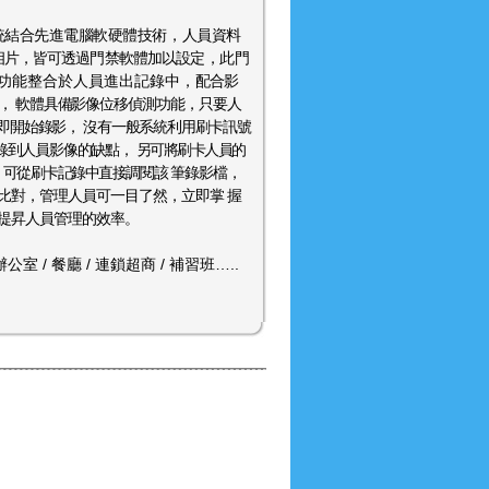
統結合先進電腦軟硬體技術，人員資料
相片，皆可
透過門禁軟體加以設定，
此門
功能整合於人員進出記錄中，
配合影
機，
軟體具備影像位移偵測功能，只要人
即開始錄影，
沒有一般系統利用刷卡訊號
錄到人員影像的缺點，
另可將刷卡人員的
，可從刷卡記錄中直接調閱該
筆錄影檔，
比對，管理人員可一目了然，立即掌 握
提昇人員管理的效率。
公室 / 餐廳 / 連鎖超商 / 補習班…..