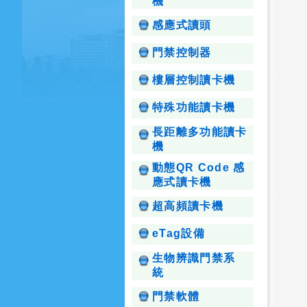
機
感應式讀頭
門禁控制器
樓層控制讀卡機
特殊功能讀卡機
長距離多功能讀卡
機
動態QR Code 感
應式讀卡機
超高頻讀卡機
eTag設備
生物辨識門禁系
統
門禁軟體