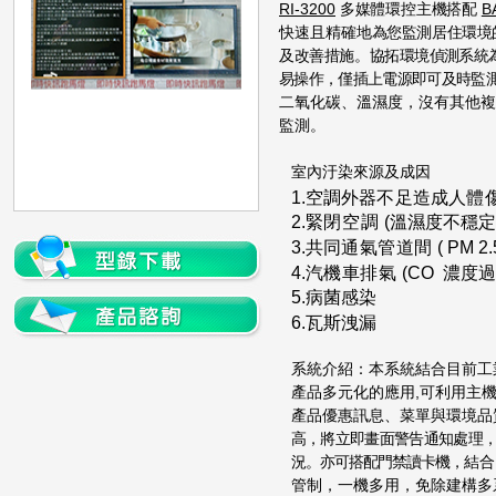
RI-3200
多媒體環控主機搭配
B
快速且精確
地為您監測居住環境
及改善措施。協拓環
境偵測系統
易操作，僅插上電源即可及時
監
二氧化碳、溫濕度，沒有其他複
監測。
室內汙染來源及成因
1.
空調外器不足造成人體
2.
緊閉空調
(
溫濕度不穩定
3.
共同通氣管道間
( PM 2.
4.
汽機車排氣
(CO
濃度過
5.
病菌感染
6.
瓦斯洩漏
系統介紹：
本系統結合目前工
產品多元化的應用
,
可
利用主
產品優惠訊息、菜單與環境品
高，將立即畫面警告通知處理
況。亦可搭配門禁讀卡機，
結合
管制，一機多用，免除建構多