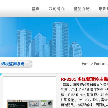
環境監測系統
Home
> Produc
RI-3201 多媒體環控主機
隨著大陸霧霾越來越嚴重的情
品質，戶
外
PM2.5
濃度逐年上
糟。
PM2.5
指的是
直徑小於
性顆粒物，
PM2.5
粒徑小，富含
留時間長、輸送距離遠，因而對