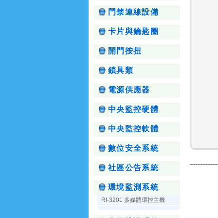
門禁連線設備
卡片與鑰匙圈
開門按扭
鎖具類
電源供應器
中央監控硬體
中央監控軟體
數位安全系統
社區公告系統
環境監測系統
RI-3201 多媒體環控主機