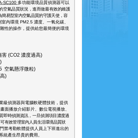
A-SC100
多功能環境品質偵測器可以
的空氣品質狀況，進而做最有效的維護
為簡易型室內空氣品質的守護天使，容
測室內環境
PM2.5 濃度、一氧化碳、
雜性的操作，提供給您最簡便的環境
傷害
(CO2
濃度過高
)
)
5
空氣懸浮微粒
)
高
)
業級偵測器與電腦軟硬體技術，提供
機畫面播放介紹影片、數位電視播放、
質即
時偵測資訊，一旦偵測項目濃度過
，可有效管理室
內人員生活環境品質狀
門禁考勤軟體提供人員上
下班進出的
系統產生昂貴的費用。