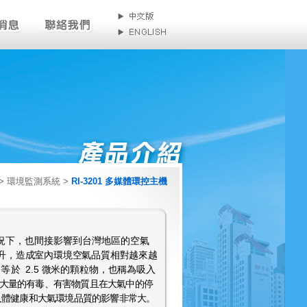
ts > 環境監測系統 >
RI-3201 多媒體環控主機
況下，也間接影響到台灣地區的空氣
升，造
成室內環境空氣品質相對越來越
或等於
2.5
微米的顆粒物，也稱為吸入
大量的有毒、有害物質且在大氣中的停
人體健康和大氣環境品質的影響非常大。