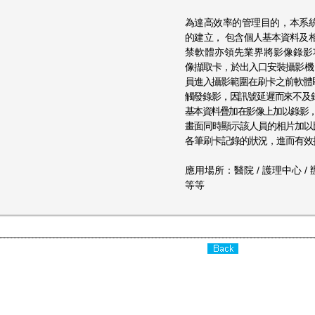
為達高效率的管理目的，本系
的建立，
包含個人基本資料及
禁軟體亦領先業界
將影像錄影
像擷取卡，於出入口安裝攝影
員進入攝影範圍在刷卡之前軟體
觸發錄影，因訊號延遲而來不及
基本資料疊加在影像上加以錄影
畫面同時顯示該人員的相片加以
各筆刷卡記錄的狀況，進而有效
應用場所：醫院 / 護理中心 / 辦
等等